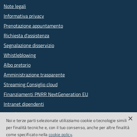
Note legali
Informativa privacy
Prenotazione appuntamento
Richiesta d'assistenza
Segnalazione disservizio
Whistleblowing
Albo pretorio
Amministrazione trasparente
Streaming Consiglio cloud
Finanziamenti PNRR NextGeneration EU
Intranet dipendenti
Newsletter
×
Noi e terze parti selezionate utilizziamo cookie o tecnologie simili
PagoPA
per finalità tecniche e, con il tuo consenso, anche per altre finalità
come specificato nella
cookie policy
.