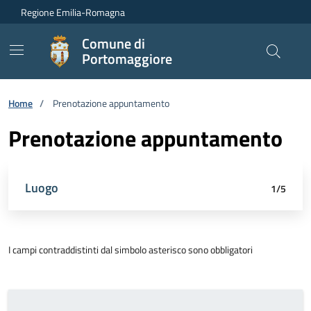
Vai ai contenuti
Vai al footer
Regione Emilia-Romagna
Comune di
Portomaggiore
Home
/
Prenotazione appuntamento
Prenotazione appuntamento
Attivo
Luogo
Data e orario
Dettagli appuntamento
Richiedente
Riepilogo
1/5
I campi contraddistinti dal simbolo asterisco sono obbligatori