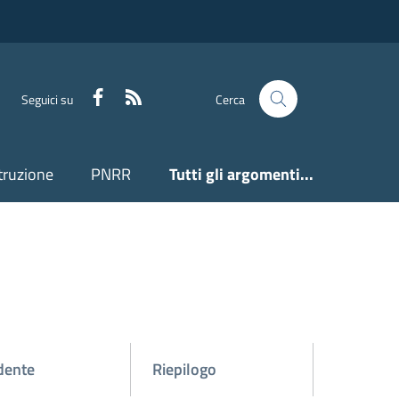
Facebook
Feed RSS
Seguici su
Cerca
truzione
PNRR
Tutti gli argomenti...
dente
Riepilogo