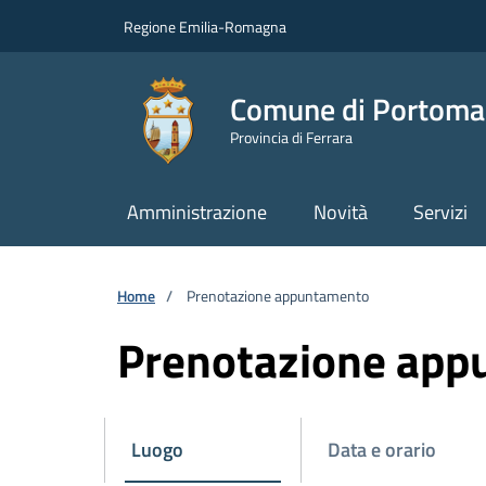
Vai ai contenuti
Vai al footer
Regione Emilia-Romagna
Comune di Portoma
Provincia di Ferrara
Amministrazione
Novità
Servizi
Home
/
Prenotazione appuntamento
Prenotazione ap
Luogo
Data e orario
Attivo