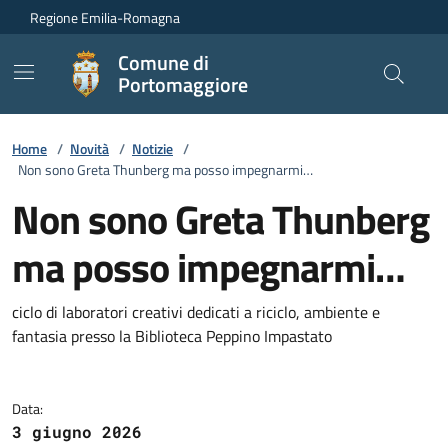
Vai ai contenuti
Vai al footer
Regione Emilia-Romagna
Comune di
Portomaggiore
Home
/
Novità
/
Notizie
/
Non sono Greta Thunberg ma posso impegnarmi…
Non sono Greta Thunberg
ma posso impegnarmi…
Dettagli della notizia
ciclo di laboratori creativi dedicati a riciclo, ambiente e
fantasia presso la Biblioteca Peppino Impastato
Data:
3 giugno 2026