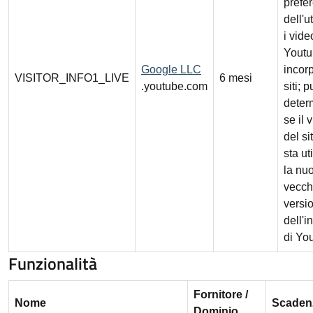
prefe
dell'u
i vide
Yout
Google LLC
incorp
VISITOR_INFO1_LIVE
6 mesi
.youtube.com
siti; 
deter
se il 
del s
sta ut
la nuo
vecch
versi
dell'i
di Yo
Funzionalità
Fornitore /
Nome
Scaden
Dominio