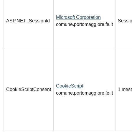
Microsoft Corporation
ASP.NET_SessionId
Sessi
comune.portomaggiore.fe.it
CookieScript
CookieScriptConsent
1 mes
comune.portomaggiore.fe.it