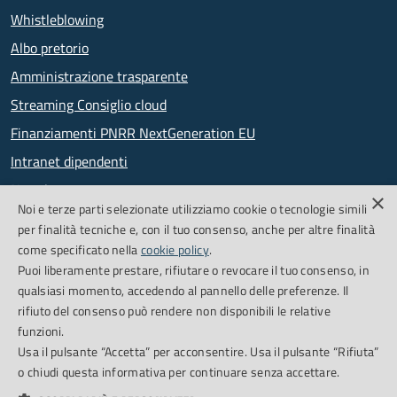
Whistleblowing
Albo pretorio
Amministrazione trasparente
Streaming Consiglio cloud
Finanziamenti PNRR NextGeneration EU
Intranet dipendenti
Newsletter
×
Noi e terze parti selezionate utilizziamo cookie o tecnologie simili
PagoPA
per finalità tecniche e, con il tuo consenso, anche per altre finalità
come specificato nella
cookie policy
.
Puoi liberamente prestare, rifiutare o revocare il tuo consenso, in
SEGUICI SU
qualsiasi momento, accedendo al pannello delle preferenze. Il
rifiuto del consenso può rendere non disponibili le relative
Facebook
Feed RSS
funzioni.
Usa il pulsante “Accetta” per acconsentire. Usa il pulsante “Rifiuta”
o chiudi questa informativa per continuare senza accettare.
Cookie Policy
Credits