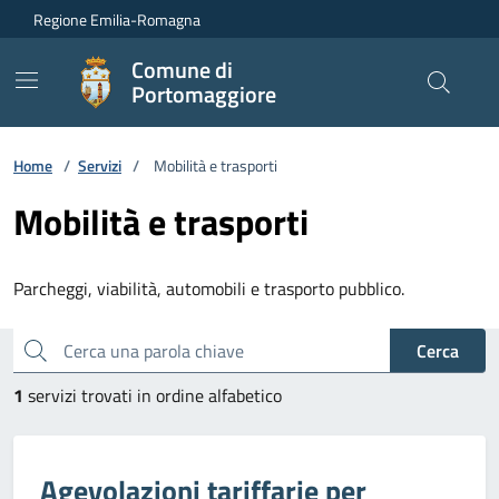
Vai ai contenuti
Vai al footer
Regione Emilia-Romagna
Comune di
Portomaggiore
Home
/
Servizi
/
Mobilità e trasporti
Mobilità e trasporti
Parcheggi, viabilità, automobili e trasporto pubblico.
Esplora tutti i servizi
Cerca una parola chiave
Cerca
1
servizi trovati in ordine alfabetico
Agevolazioni tariffarie per