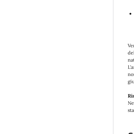
Ve
de
na
L'
no
gi
Ri
Ne
sta