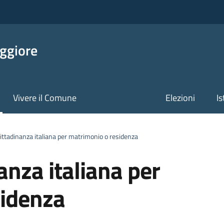
ggiore
Vivere il Comune
Elezioni
Is
ittadinanza italiana per matrimonio o residenza
anza italiana per
sidenza