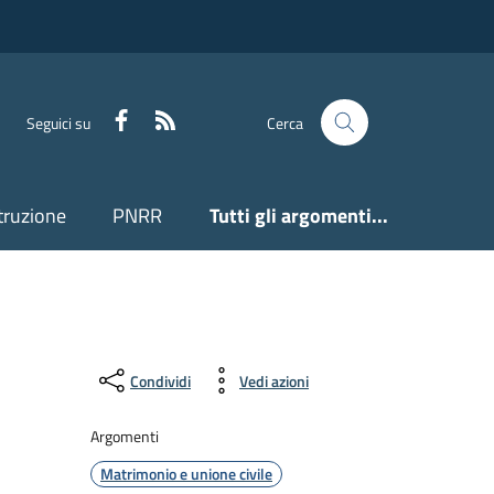
Facebook
Feed RSS
Seguici su
Cerca
truzione
PNRR
Tutti gli argomenti...
Condividi
Vedi azioni
Argomenti
Matrimonio e unione civile