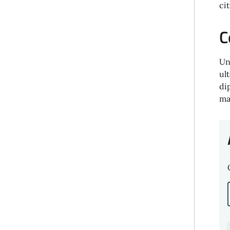
ci
C
Un
ul
di
ma