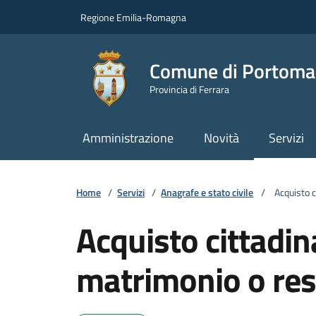
Vai ai contenuti
Vai al footer
Regione Emilia-Romagna
Comune di Portoma
Provincia di Ferrara
Amministrazione
Novità
Servizi
Home
/
Servizi
/
Anagrafe e stato civile
/
Acquisto c
Acquisto cittadin
matrimonio o re