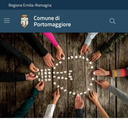
Vai ai contenuti
Vai al footer
Regione Emilia-Romagna
Comune di
Portomaggiore