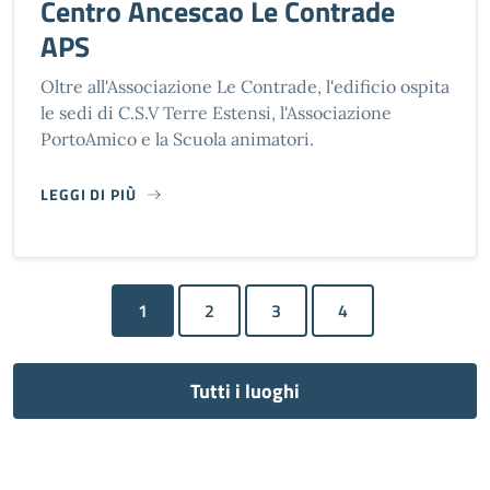
Centro Ancescao Le Contrade
APS
Oltre all'Associazione Le Contrade, l'edificio ospita
le sedi di C.S.V Terre Estensi, l'Associazione
PortoAmico e la Scuola animatori.
LEGGI DI PIÙ
CENTRO ANCESCAO LE CONTRADE APS
1
Tutti i luoghi