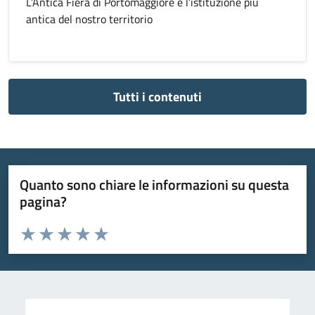
L’Antica Fiera di Portomaggiore è l’istituzione più
antica del nostro territorio
Tutti i contenuti
Quanto sono chiare le informazioni su questa
pagina?
Valuta da 1 a 5 stelle la pagina
Valuta 1 stelle su 5
Valuta 2 stelle su 5
Valuta 3 stelle su 5
Valuta 4 stelle su 5
Valuta 5 stelle su 5