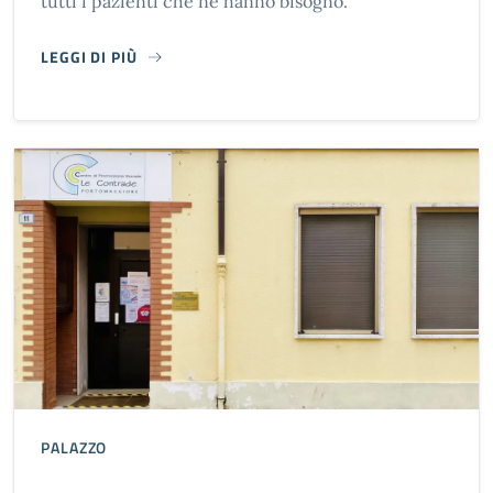
tutti i pazienti che ne hanno bisogno.
LEGGI DI PIÙ
AVIS - CENTRO DONAZIONI
PALAZZO