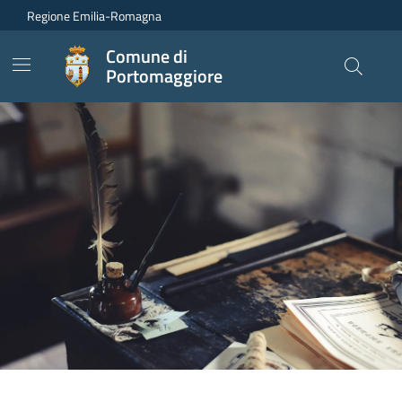
Vai ai contenuti
Vai al footer
Regione Emilia-Romagna
Comune di
Portomaggiore