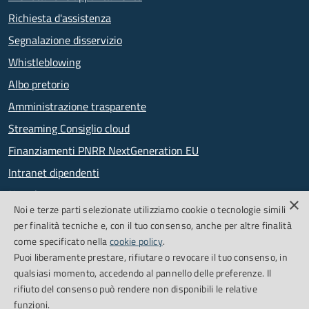
Richiesta d'assistenza
Segnalazione disservizio
Whistleblowing
Albo pretorio
Amministrazione trasparente
Streaming Consiglio cloud
Finanziamenti PNRR NextGeneration EU
Intranet dipendenti
Newsletter
×
Noi e terze parti selezionate utilizziamo cookie o tecnologie simili
PagoPA
per finalità tecniche e, con il tuo consenso, anche per altre finalità
come specificato nella
cookie policy
.
Puoi liberamente prestare, rifiutare o revocare il tuo consenso, in
SEGUICI SU
qualsiasi momento, accedendo al pannello delle preferenze. Il
rifiuto del consenso può rendere non disponibili le relative
Facebook
Feed RSS
funzioni.