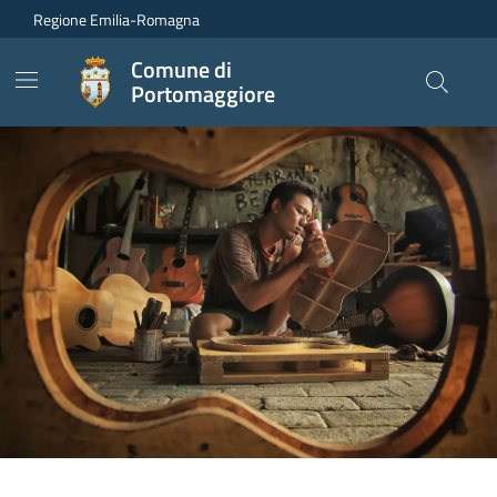
Vai ai contenuti
Vai al footer
Regione Emilia-Romagna
Comune di
Portomaggiore