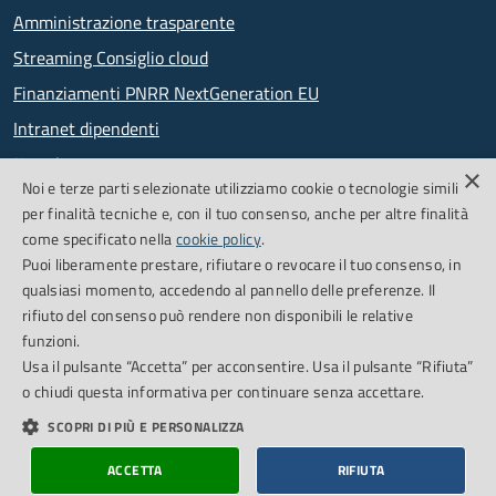
Amministrazione trasparente
Streaming Consiglio cloud
Finanziamenti PNRR NextGeneration EU
Intranet dipendenti
Newsletter
×
Noi e terze parti selezionate utilizziamo cookie o tecnologie simili
PagoPA
per finalità tecniche e, con il tuo consenso, anche per altre finalità
come specificato nella
cookie policy
.
Puoi liberamente prestare, rifiutare o revocare il tuo consenso, in
SEGUICI SU
qualsiasi momento, accedendo al pannello delle preferenze. Il
rifiuto del consenso può rendere non disponibili le relative
Facebook
Feed RSS
funzioni.
Usa il pulsante “Accetta” per acconsentire. Usa il pulsante “Rifiuta”
o chiudi questa informativa per continuare senza accettare.
Cookie Policy
Credits
SCOPRI DI PIÙ E PERSONALIZZA
Dichiarazione di accessibilità
Obiettivi accessibilità
ACCETTA
RIFIUTA