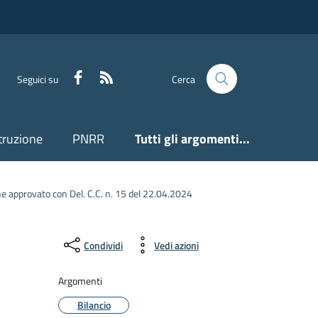
Facebook
Feed RSS
Seguici su
Cerca
truzione
PNRR
Tutti gli argomenti...
ne approvato con Del. C.C. n. 15 del 22.04.2024
Condividi
Vedi azioni
Argomenti
Bilancio