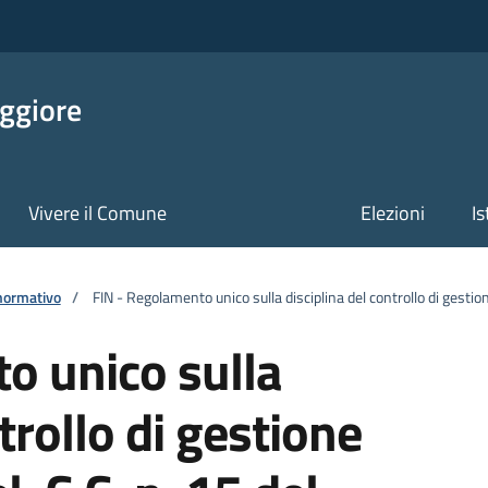
ggiore
Vivere il Comune
Elezioni
Is
normativo
/
FIN - Regolamento unico sulla disciplina del controllo di gestio
o unico sulla
trollo di gestione