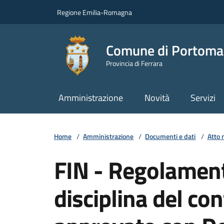
Vai ai contenuti
Vai al footer
Regione Emilia-Romagna
Comune di Portoma
Provincia di Ferrara
Amministrazione
Novità
Servizi
Home
/
Amministrazione
/
Documenti e dati
/
Atto 
FIN - Regolament
disciplina del con