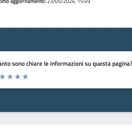
timo aggiornamento:
23/05/2024, 15:49
nto sono chiare le informazioni su questa pagina
 da 1 a 5 stelle la pagina
ta 1 stelle su 5
Valuta 2 stelle su 5
Valuta 3 stelle su 5
Valuta 4 stelle su 5
Valuta 5 stelle su 5