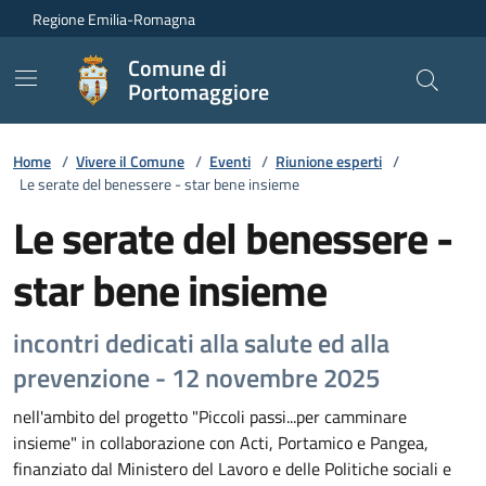
Vai ai contenuti
Vai al footer
Regione Emilia-Romagna
Comune di
Portomaggiore
Home
/
Vivere il Comune
/
Eventi
/
Riunione esperti
/
Le serate del benessere - star bene insieme
Le serate del benessere -
star bene insieme
incontri dedicati alla salute ed alla
prevenzione - 12 novembre 2025
nell'ambito del progetto "Piccoli passi...per camminare
insieme" in collaborazione con Acti, Portamico e Pangea,
finanziato dal Ministero del Lavoro e delle Politiche sociali e