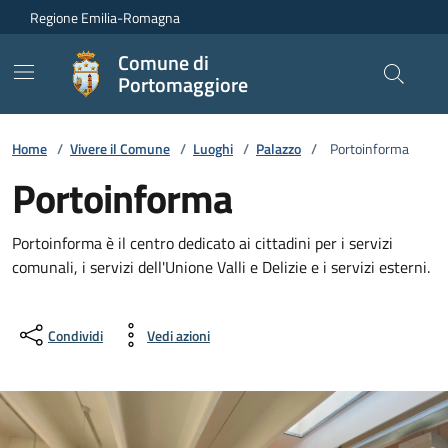
Vai ai contenuti
Vai al footer
Regione Emilia-Romagna
Comune di
Portomaggiore
Home
/
Vivere il Comune
/
Luoghi
/
Palazzo
/
Portoinforma
Portoinforma
Portoinforma è il centro dedicato ai cittadini per i servizi
comunali, i servizi dell'Unione Valli e Delizie e i servizi esterni.
Condividi
Vedi azioni