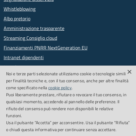
Whistleblowing
Albo pretorio
Amministrazione trasparente
Streaming Consiglio cloud
Finanziamenti PNRR NextGeneration EU
Intranet dipendenti
Newsletter
×
Noi e terze parti selezionate utilizziamo cookie o tecnologie simili
PagoPA
per finalità tecniche e, con il tuo consenso, anche per altre finalità
come specificato nella
cookie policy
.
Puoi liberamente prestare, rifiutare o revocare il tuo consenso, in
SEGUICI SU
qualsiasi momento, accedendo al pannello delle preferenze. Il
rifiuto del consenso può rendere non disponibili le relative
Facebook
Feed RSS
funzioni.
Usa il pulsante “Accetta” per acconsentire. Usa il pulsante “Rifiuta”
o chiudi questa informativa per continuare senza accettare.
Cookie Policy
Credits