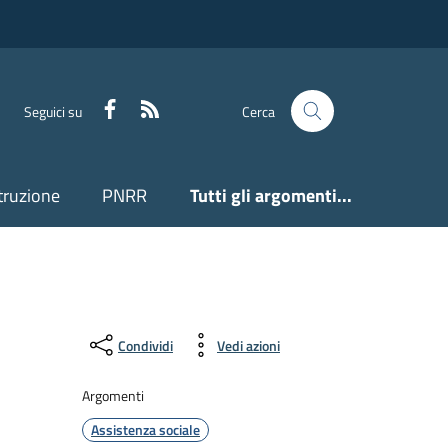
Facebook
Feed RSS
Seguici su
Cerca
truzione
PNRR
Tutti gli argomenti...
Condividi
Vedi azioni
Argomenti
Assistenza sociale