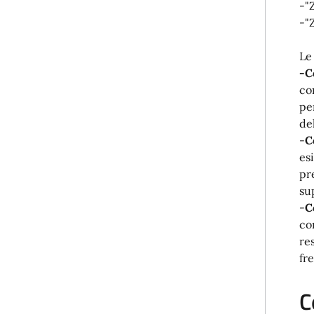
-"
-"
Le
-C
co
pe
de
-
C
es
pr
su
-
C
co
re
fr
C