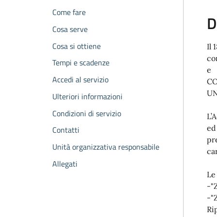
Come fare
D
Cosa serve
Cosa si ottiene
Il
co
Tempi e scadenze
e 
Accedi al servizio
CO
UN
Ulteriori informazioni
Condizioni di servizio
L’
ed
Contatti
pr
Unità organizzativa responsabile
ca
Allegati
L
-"
-"
Ri