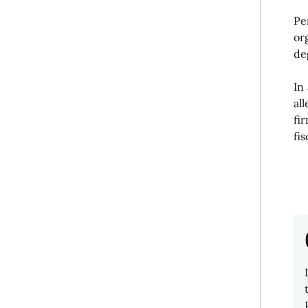
Pe
or
de
In
al
fi
fis