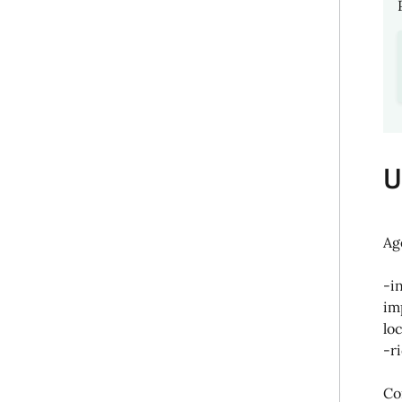
U
Ag
-i
im
lo
-r
Co