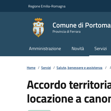
Vai ai contenuti
Vai al footer
Regione Emilia-Romagna
Comune di Portoma
Provincia di Ferrara
Amministrazione
Novità
Servizi
Home
/
Servizi
/
Salute, benessere e assistenza
/
A
Accordo territoria
locazione a cano