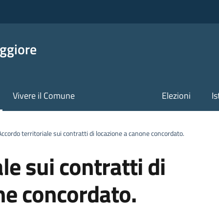
ggiore
Vivere il Comune
Elezioni
Is
ccordo territoriale sui contratti di locazione a canone concordato.
le sui contratti di
ne concordato.