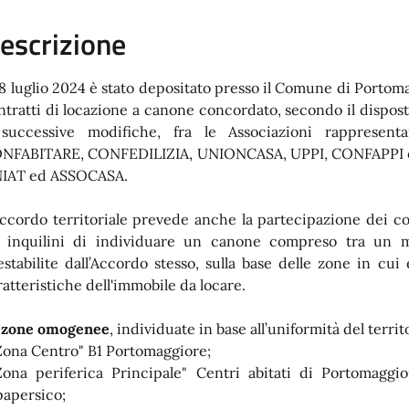
escrizione
 18 luglio 2024 è stato depositato presso il Comune di Portom
ntratti di locazione a canone concordato, secondo il dispos
successive modifiche, fra le Associazioni rappresenta
NFABITARE, CONFEDILIZIA, UNIONCASA, UPPI, CONFAPPI ed i
IAT ed ASSOCASA.
Accordo territoriale prevede anche la partecipazione dei c
 inquilini di individuare un canone compreso tra un 
estabilite dall’Accordo stesso, sulla base delle zone in cui
ratteristiche dell'immobile da locare.
e
zone omogenee
, individuate in base all’uniformità del terr
Zona Centro" B1 Portomaggiore;
Zona periferica Principale" Centri abitati di Portomaggio
papersico;