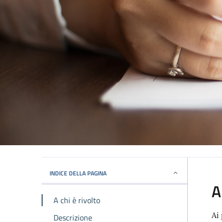
INDICE DELLA PAGINA
A
A chi è rivolto
Ai
Descrizione