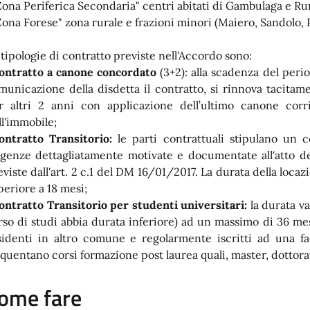
Zona Periferica Secondaria" centri abitati di Gambulaga e Ru
Zona Forese" zona rurale e frazioni minori (Maiero, Sandolo, 
 tipologie di contratto previste nell'Accordo sono:
ontratto a canone concordato
(3+2): alla scadenza del peri
municazione della disdetta il contratto, si rinnova tacitam
r altri 2 anni con applicazione dell’ultimo canone corri
ll'immobile;
ontratto Transitorio:
le parti contrattuali stipulano un co
igenze dettagliatamente motivate e documentate all'atto del
eviste dall'art. 2 c.1 del DM 16/01/2017. La durata della loca
periore a 18 mesi;
ontratto Transitorio per studenti universitari:
la durata va
rso di studi abbia durata inferiore) ad un massimo di 36 mesi
sidenti in altro comune e regolarmente iscritti ad una fa
equentano corsi formazione post laurea quali, master, dottora
ome fare