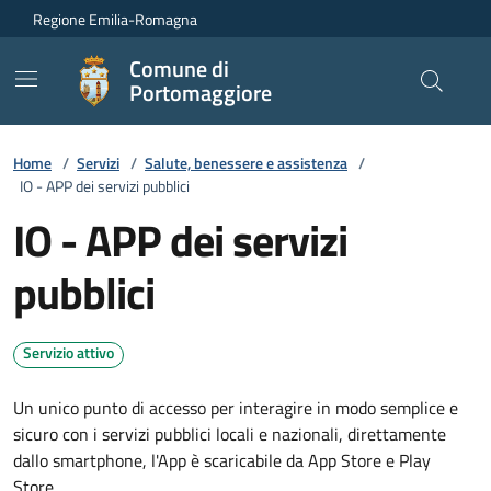
Vai ai contenuti
Vai al footer
Regione Emilia-Romagna
Comune di
Portomaggiore
Home
/
Servizi
/
Salute, benessere e assistenza
/
IO - APP dei servizi pubblici
IO - APP dei servizi
pubblici
Servizio attivo
Un unico punto di accesso per interagire in modo semplice e
sicuro con i servizi pubblici locali e nazionali, direttamente
dallo smartphone, l'App è scaricabile da App Store e Play
Store.