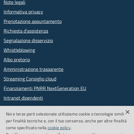
Note legali
Informativa privacy
Prenotazione appuntamento
Richiesta d'assistenza
Segnalazione disservizio
Whistleblowing
Albo pretorio
Amministrazione trasparente
Streaming Consiglio cloud
Finanziamenti PNRR NextGeneration EU
Intranet dipendenti
Newsletter
×
Noi e terze parti selezionate utilizziamo cookie o tecnologie simili
PagoPA
per finalità tecniche e, con il tuo consenso, anche per altre finalità
come specificato nella
cookie policy
.