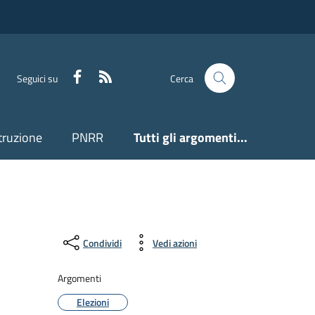
Facebook
Feed RSS
Seguici su
Cerca
truzione
PNRR
Tutti gli argomenti...
Condividi
Vedi azioni
Argomenti
Elezioni