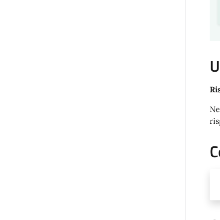
U
Ri
Ne
ri
C