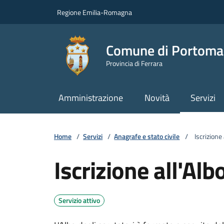
Vai ai contenuti
Vai al footer
Regione Emilia-Romagna
Comune di Portoma
Provincia di Ferrara
Amministrazione
Novità
Servizi
Home
/
Servizi
/
Anagrafe e stato civile
/
Iscrizione a
Iscrizione all'Alb
Servizio attivo