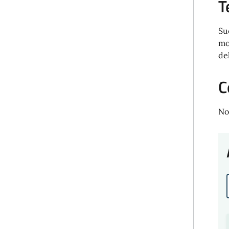
T
Su
mo
de
C
No