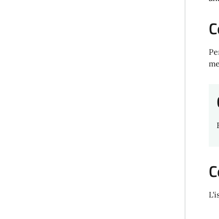
C
Pe
me
C
L'i