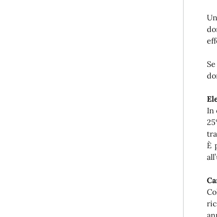
Un
do
ef
Se
do
El
In
25
tra
È 
all
Ca
Co
ri
an