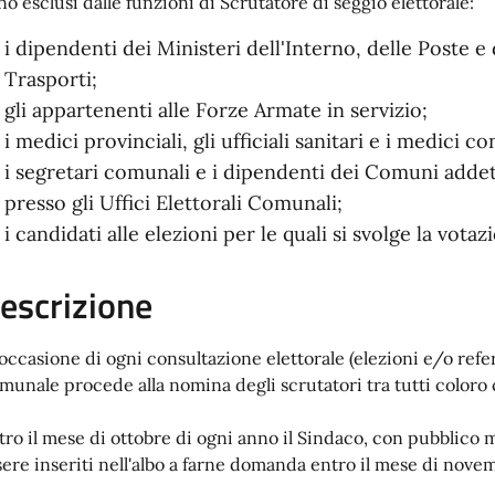
no esclusi dalle funzioni di Scrutatore di seggio elettorale:
i dipendenti dei Ministeri dell'Interno, delle Poste 
Trasporti;
gli appartenenti alle Forze Armate in servizio;
i medici provinciali, gli ufficiali sanitari e i medici co
i segretari comunali e i dipendenti dei Comuni addet
presso gli Uffici Elettorali Comunali;
i candidati alle elezioni per le quali si svolge la votaz
escrizione
 occasione di ogni consultazione elettorale (elezioni e/o re
munale procede alla nomina degli scrutatori tra tutti coloro c
tro il mese di ottobre di ogni anno il Sindaco, con pubblico m
sere inseriti nell'albo a farne domanda entro il mese di nove