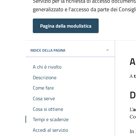
Servizio per la richiesta di accesso documenta
generalizzato e l'accesso da parte dei Consigl
Pagina della modulistica
INDICE DELLA PAGINA
A
A chi è rivolto
A
Descrizione
Come fare
D
Cosa serve
Cosa si ottiene
L'
a
Co
Tempi e scadenze
Accedi al servizio
In 