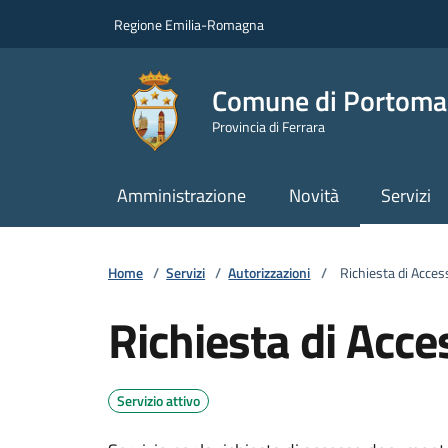
Vai ai contenuti
Vai al footer
Regione Emilia-Romagna
Comune di Portoma
Provincia di Ferrara
Amministrazione
Novità
Servizi
Home
/
Servizi
/
Autorizzazioni
/
Richiesta di Access
Richiesta di Acces
Servizio attivo