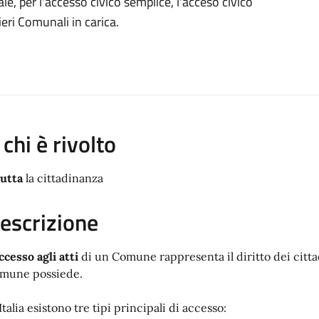
le, per l'accesso civico semplice, l'acceso civico
ieri Comunali in carica.
 chi è rivolto
tutta
la cittadinanza
escrizione
ccesso agli atti
di un Comune rappresenta il diritto dei citt
mune possiede.
Italia esistono tre tipi principali di accesso: