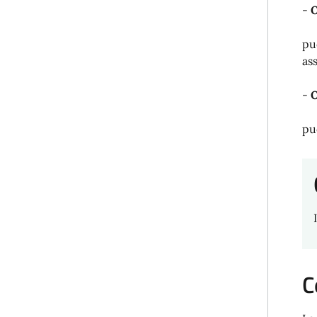
-
O
pu
as
-
O
pu
C