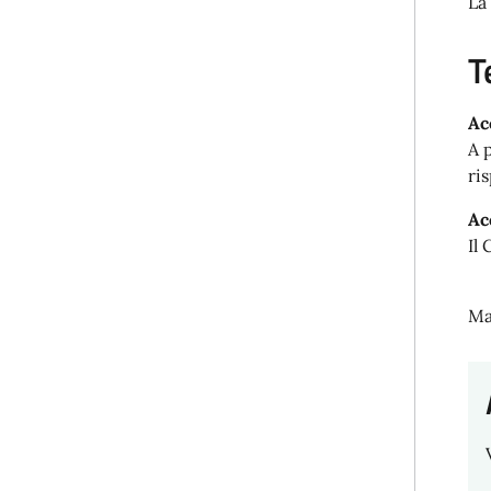
La
T
Ac
A 
ri
Ac
Il
Ma