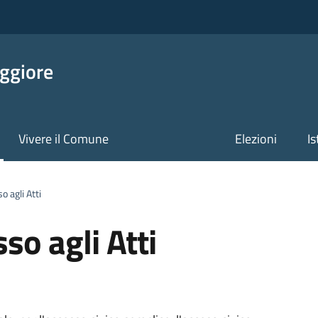
ggiore
Vivere il Comune
Elezioni
Is
o agli Atti
so agli Atti