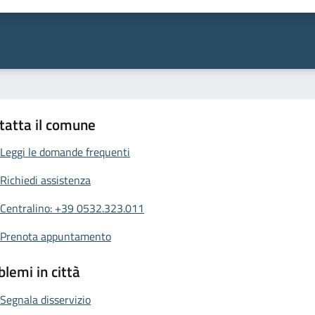
ta 1 stelle su 5
Valuta 2 stelle su 5
Valuta 3 stelle su 5
Valuta 4 stelle su 5
Valuta 5 stelle su 5
tatta il comune
Leggi le domande frequenti
Richiedi assistenza
Centralino: +39 0532.323.011
Prenota appuntamento
blemi in città
Segnala disservizio