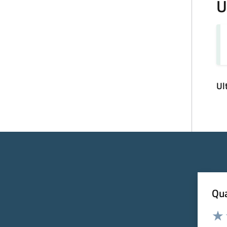
U
Ul
Qua
Valuta