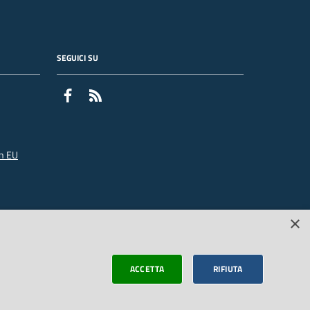
SEGUICI SU
Facebook
Feed RSS
n EU
×
ACCETTA
RIFIUTA