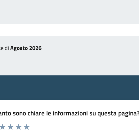
se di
Agosto 2026
nto sono chiare le informazioni su questa pagina
 da 1 a 5 stelle la pagina
ta 1 stelle su 5
Valuta 2 stelle su 5
Valuta 3 stelle su 5
Valuta 4 stelle su 5
Valuta 5 stelle su 5