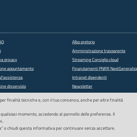
FAQ
Albo pretorio
i
Amministrazione trasparente
va privacy
Streaming Consiglio cloud
ione appuntamento
Finanziamenti PNRR NextGeneratio
 d'assistenza
Intranet dipendenti
one disservizio
Newsletter
lowing
PagoPA
per finalità tecniche e, con il tuo consenso, anche per altre finalità
n qualsiasi momento, accedendo al pannello delle preferenze. Il
i.
ta” o chiudi questa informativa per continuare senza accettare.
ne di accessibilità
Obiettivi accessibilità