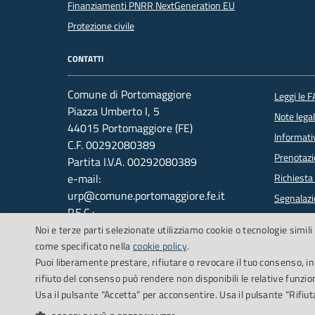
Finanziamenti PNRR NextGeneration EU
Protezione civile
CONTATTI
Comune di Portomaggiore
Leggi le 
Piazza Umberto I, 5
Note legal
44015 Portomaggiore (FE)
Informati
C.F. 00292080389
Prenotaz
Partita I.V.A. 00292080389
e-mail:
Richiesta
urp@comune.portomaggiore.fe.it
Segnalazi
P.E.C.:
Whistleb
comune.portomaggiore@legalmail.it
Noi e terze parti selezionate utilizziamo cookie o tecnologie simili 
Centralino: +39 0532.323.011
come specificato nella
cookie policy
.
Puoi liberamente prestare, rifiutare o revocare il tuo consenso, i
rifiuto del consenso può rendere non disponibili le relative funzion
Usa il pulsante “Accetta” per acconsentire. Usa il pulsante “Rifiu
Cookie Policy
Credits
Dichiarazio