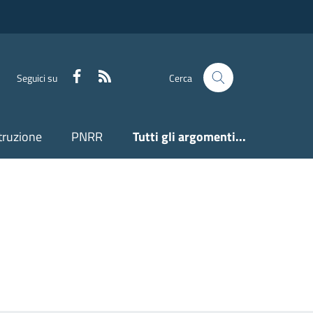
Facebook
Feed RSS
Seguici su
Cerca
truzione
PNRR
Tutti gli argomenti...