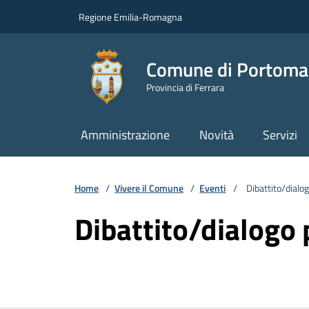
Vai ai contenuti
Vai al footer
Regione Emilia-Romagna
Comune di Portoma
Provincia di Ferrara
Amministrazione
Novità
Servizi
Home
/
Vivere il Comune
/
Eventi
/
Dibattito/dialog
Dibattito/dialogo 