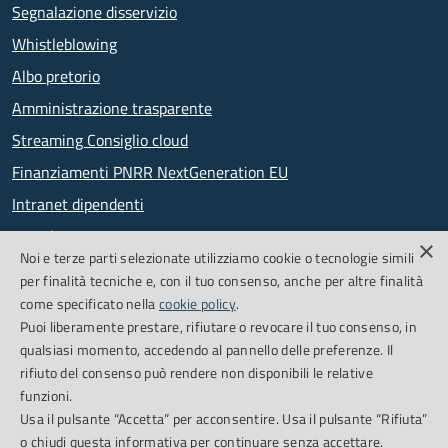
Segnalazione disservizio
Whistleblowing
Albo pretorio
Amministrazione trasparente
Streaming Consiglio cloud
Finanziamenti PNRR NextGeneration EU
Intranet dipendenti
Newsletter
×
Noi e terze parti selezionate utilizziamo cookie o tecnologie simili
PagoPA
per finalità tecniche e, con il tuo consenso, anche per altre finalità
come specificato nella
cookie policy
.
Puoi liberamente prestare, rifiutare o revocare il tuo consenso, in
SEGUICI SU
qualsiasi momento, accedendo al pannello delle preferenze. Il
rifiuto del consenso può rendere non disponibili le relative
Facebook
Feed RSS
funzioni.
Usa il pulsante “Accetta” per acconsentire. Usa il pulsante “Rifiuta”
o chiudi questa informativa per continuare senza accettare.