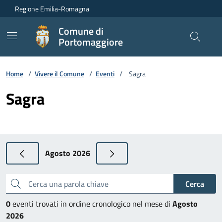
Vai ai contenuti
Vai al footer
Regione Emilia-Romagna
Comune di
Portomaggiore
Home
/
Vivere il Comune
/
Eventi
/
Sagra
Sagra
Agosto 2026
Cerca una parola chiave
Cerca
0
eventi trovati in ordine cronologico nel mese di
Agosto
2026