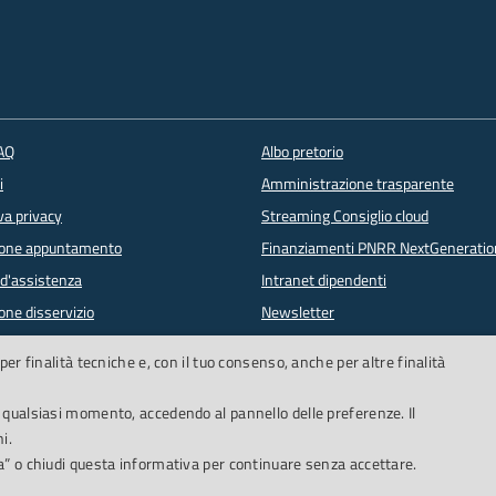
FAQ
Albo pretorio
i
Amministrazione trasparente
va privacy
Streaming Consiglio cloud
ione appuntamento
Finanziamenti PNRR NextGeneratio
 d'assistenza
Intranet dipendenti
one disservizio
Newsletter
lowing
PagoPA
per finalità tecniche e, con il tuo consenso, anche per altre finalità
n qualsiasi momento, accedendo al pannello delle preferenze. Il
i.
ta” o chiudi questa informativa per continuare senza accettare.
ne di accessibilità
Obiettivi accessibilità