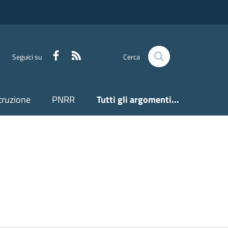
Facebook
Feed RSS
Seguici su
Cerca
truzione
PNRR
Tutti gli argomenti...