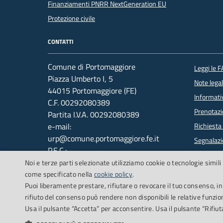
Finanziamenti PNRR NextGeneration EU
Protezione civile
CONTATTI
Comune di Portomaggiore
Leggi le 
Piazza Umberto I, 5
Note legal
44015 Portomaggiore (FE)
Informati
C.F. 00292080389
Prenotaz
Partita I.V.A. 00292080389
e-mail:
Richiesta
urp@comune.portomaggiore.fe.it
Segnalazi
P.E.C.:
Whistleb
comune.portomaggiore@legalmail.it
Noi e terze parti selezionate utilizziamo cookie o tecnologie simili 
Centralino: +39 0532.323.011
come specificato nella
cookie policy
.
Puoi liberamente prestare, rifiutare o revocare il tuo consenso, i
rifiuto del consenso può rendere non disponibili le relative funzion
Usa il pulsante “Accetta” per acconsentire. Usa il pulsante “Rifiu
Cookie Policy
Credits
Dichiarazio