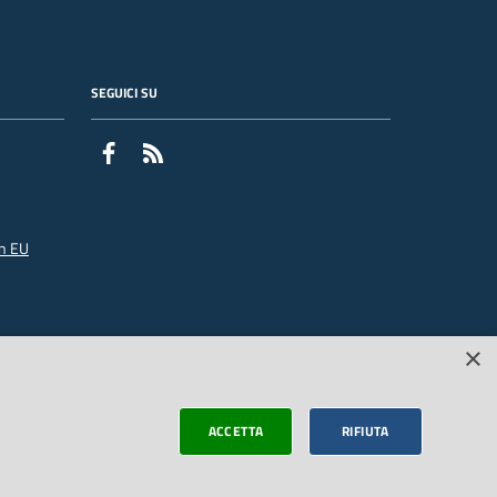
SEGUICI SU
Facebook
Feed RSS
n EU
×
ACCETTA
RIFIUTA