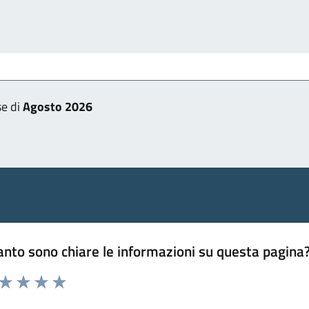
se di
Agosto 2026
nto sono chiare le informazioni su questa pagina
 da 1 a 5 stelle la pagina
ta 1 stelle su 5
Valuta 2 stelle su 5
Valuta 3 stelle su 5
Valuta 4 stelle su 5
Valuta 5 stelle su 5