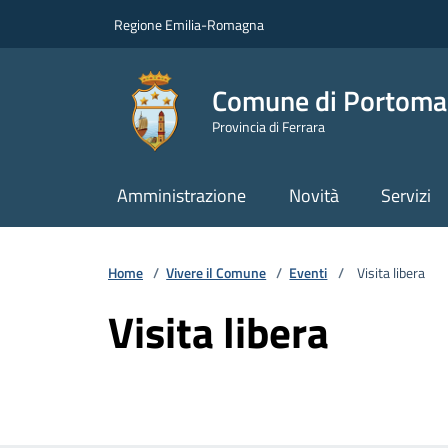
Vai ai contenuti
Vai al footer
Regione Emilia-Romagna
Comune di Portoma
Provincia di Ferrara
Amministrazione
Novità
Servizi
Home
/
Vivere il Comune
/
Eventi
/
Visita libera
Visita libera