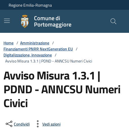
Vai ai contenuti
Vai al footer
Regione Emilia-Romagna
Comune di
Portomaggiore
Home
/
Amministrazione
/
Finanziamenti PNRR NextGeneration EU
/
Digitalizzazione, innovazione
/
Avviso Misura 1.3.1 | PDND - ANNCSU Numeri Civici
Avviso Misura 1.3.1 |
PDND - ANNCSU Numeri
Civici
Condividi
Vedi azioni