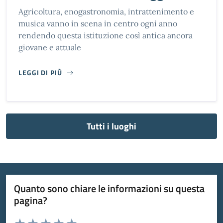
Agricoltura, enogastronomia, intrattenimento e
musica vanno in scena in centro ogni anno
rendendo questa istituzione così antica ancora
giovane e attuale
LEGGI DI PIÙ
ANTICA FIERA DI PORTOMAGGIORE
Tutti i luoghi
Quanto sono chiare le informazioni su questa
pagina?
Valuta da 1 a 5 stelle la pagina