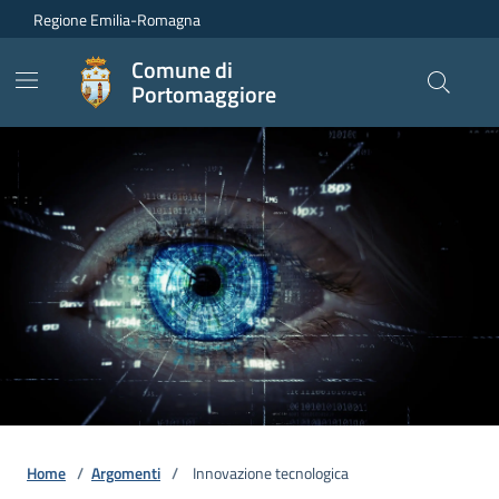
Vai ai contenuti
Vai al footer
Regione Emilia-Romagna
Comune di
Portomaggiore
Home
/
Argomenti
/
Innovazione tecnologica