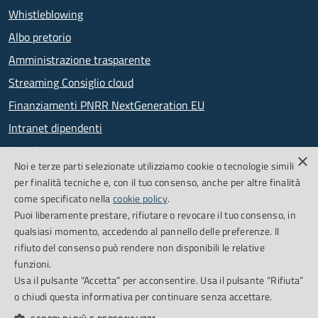
Whistleblowing
Albo pretorio
Amministrazione trasparente
Streaming Consiglio cloud
Finanziamenti PNRR NextGeneration EU
Intranet dipendenti
Newsletter
×
Noi e terze parti selezionate utilizziamo cookie o tecnologie simili
PagoPA
per finalità tecniche e, con il tuo consenso, anche per altre finalità
come specificato nella
cookie policy
.
Puoi liberamente prestare, rifiutare o revocare il tuo consenso, in
SEGUICI SU
qualsiasi momento, accedendo al pannello delle preferenze. Il
rifiuto del consenso può rendere non disponibili le relative
Facebook
Feed RSS
funzioni.
Usa il pulsante “Accetta” per acconsentire. Usa il pulsante “Rifiuta”
o chiudi questa informativa per continuare senza accettare.
Cookie Policy
Credits