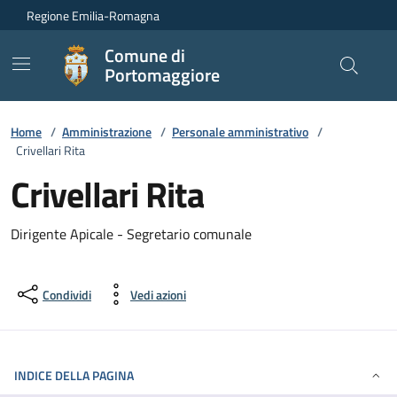
Vai ai contenuti
Vai al footer
Regione Emilia-Romagna
Comune di
Portomaggiore
Home
/
Amministrazione
/
Personale amministrativo
/
Crivellari Rita
Crivellari Rita
Dirigente Apicale - Segretario comunale
Condividi
Vedi azioni
INDICE DELLA PAGINA