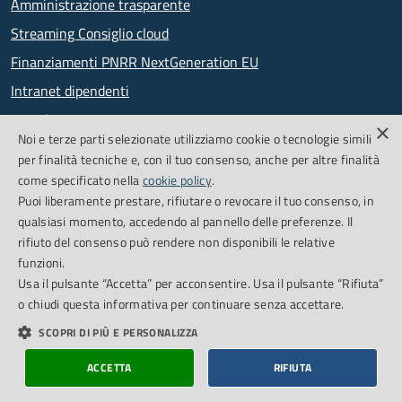
Amministrazione trasparente
Streaming Consiglio cloud
Finanziamenti PNRR NextGeneration EU
Intranet dipendenti
Newsletter
×
Noi e terze parti selezionate utilizziamo cookie o tecnologie simili
PagoPA
per finalità tecniche e, con il tuo consenso, anche per altre finalità
come specificato nella
cookie policy
.
Puoi liberamente prestare, rifiutare o revocare il tuo consenso, in
SEGUICI SU
qualsiasi momento, accedendo al pannello delle preferenze. Il
rifiuto del consenso può rendere non disponibili le relative
Facebook
Feed RSS
funzioni.
Usa il pulsante “Accetta” per acconsentire. Usa il pulsante “Rifiuta”
o chiudi questa informativa per continuare senza accettare.
Cookie Policy
Credits
SCOPRI DI PIÙ E PERSONALIZZA
Dichiarazione di accessibilità
Obiettivi accessibilità
ACCETTA
RIFIUTA