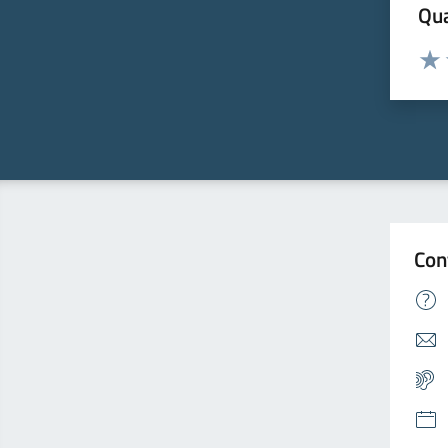
Qua
Valuta
Valu
Con