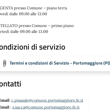
GENTA presso Comune – piano terra
ovedì dalle 09.00 alle 13.00
TELLATO presso Comune – primo piano
rtedì dalle 09.00 alle 13.00
ondizioni di servizio
Termini e condizioni di Servizio - Portomaggiore (P
ontatti
Email
:
c.pisasale@comune.portomaggiore.fe.it
Email
:
s.sacca@comune.portomaggiore.fe.it