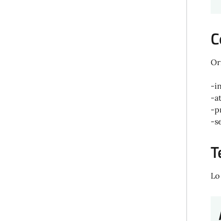
C
Or
-i
-at
-p
-s
T
Lo