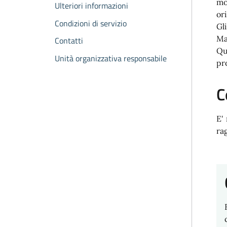
mo
Ulteriori informazioni
or
Condizioni di servizio
Gl
Ma
Contatti
Qu
Unità organizzativa responsabile
pr
C
E'
rag