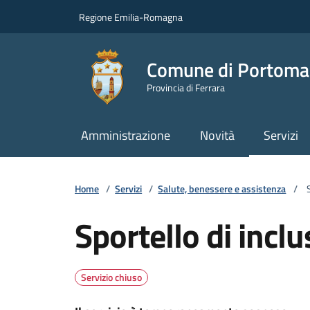
Vai ai contenuti
Vai al footer
Regione Emilia-Romagna
Comune di Portoma
Provincia di Ferrara
Amministrazione
Novità
Servizi
Home
/
Servizi
/
Salute, benessere e assistenza
/
S
Sportello di inclu
Servizio chiuso