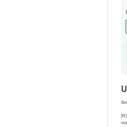
U
Se
PO
ve