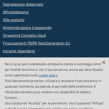
Segnalazione disservizio
Whistleblowing
Albo pretorio
Amministrazione trasparente
Streaming Consiglio cloud
Finanziamenti PNRR NextGeneration EU
Intranet dipendenti
Newsletter
×
Noi e terze parti selezionate utilizziamo cookie o tecnologie simili
PagoPA
per finalità tecniche e, con il tuo consenso, anche per altre finalità
come specificato nella
cookie policy
.
Puoi liberamente prestare, rifiutare o revocare il tuo consenso, in
SEGUICI SU
qualsiasi momento, accedendo al pannello delle preferenze. Il
rifiuto del consenso può rendere non disponibili le relative
Facebook
Feed RSS
funzioni.
Usa il pulsante “Accetta” per acconsentire. Usa il pulsante “Rifiuta”
o chiudi questa informativa per continuare senza accettare.