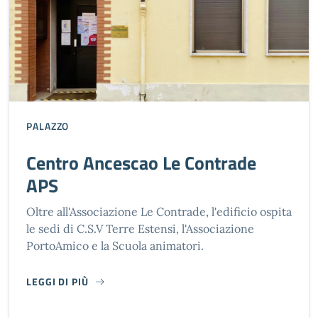
PALAZZO
Centro Ancescao Le Contrade
APS
Oltre all'Associazione Le Contrade, l'edificio ospita
le sedi di C.S.V Terre Estensi, l'Associazione
PortoAmico e la Scuola animatori.
LEGGI DI PIÙ
CENTRO ANCESCAO LE CONTRADE APS