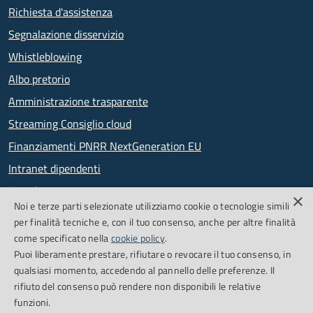
Richiesta d'assistenza
Segnalazione disservizio
Whistleblowing
Albo pretorio
Amministrazione trasparente
Streaming Consiglio cloud
Finanziamenti PNRR NextGeneration EU
Intranet dipendenti
Newsletter
×
Noi e terze parti selezionate utilizziamo cookie o tecnologie simili
PagoPA
per finalità tecniche e, con il tuo consenso, anche per altre finalità
come specificato nella
cookie policy
.
Puoi liberamente prestare, rifiutare o revocare il tuo consenso, in
SEGUICI SU
qualsiasi momento, accedendo al pannello delle preferenze. Il
rifiuto del consenso può rendere non disponibili le relative
Facebook
Feed RSS
funzioni.