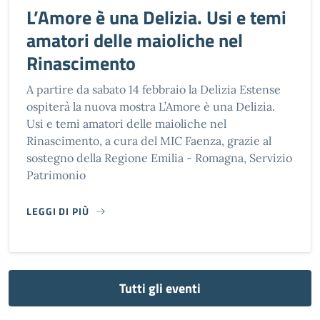
L’Amore è una Delizia. Usi e temi
amatori delle maioliche nel
Rinascimento
A partire da sabato 14 febbraio la Delizia Estense
ospiterà la nuova mostra L’Amore è una Delizia.
Usi e temi amatori delle maioliche nel
Rinascimento, a cura del MIC Faenza, grazie al
sostegno della Regione Emilia - Romagna, Servizio
Patrimonio
LEGGI DI PIÙ
L’AMORE È UNA DELIZIA. USI E TEMI AMATORI DELLE MAI
Tutti gli eventi