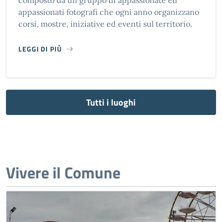
composto da un gruppo di appassionate ed
appassionati fotografi che ogni anno organizzano
corsi, mostre, iniziative ed eventi sul territorio.
LEGGI DI PIÙ
CIRCOLO FOTOGRAFICO PORTOMAGGIORE
Tutti i luoghi
Vivere il Comune