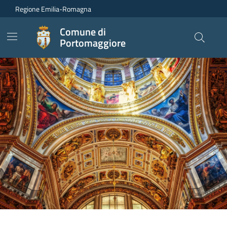
Vai ai contenuti
Vai al footer
Regione Emilia-Romagna
Comune di
Portomaggiore