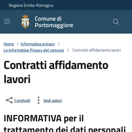
Vai ai contenuti
Vai al footer
Regione Emilia-Romagna
Comune di
Portomaggiore
Home
/
Informativa privacy
/
Le informative Privacy del comune
/
Contratti affidamento lavori
Contratti affidamento
lavori
Condividi
Vedi azioni
INFORMATIVA per il
trattamento dei dati personali