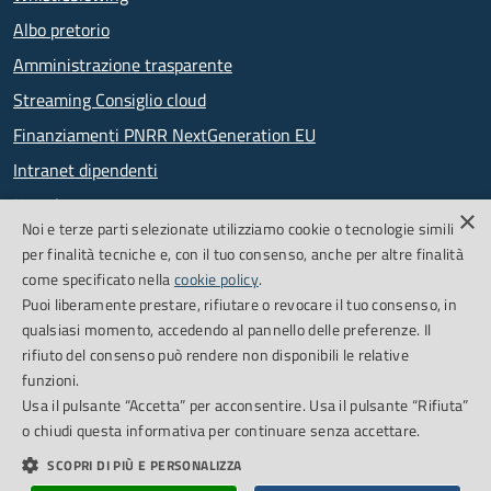
Albo pretorio
Amministrazione trasparente
Streaming Consiglio cloud
Finanziamenti PNRR NextGeneration EU
Intranet dipendenti
Newsletter
×
Noi e terze parti selezionate utilizziamo cookie o tecnologie simili
PagoPA
per finalità tecniche e, con il tuo consenso, anche per altre finalità
come specificato nella
cookie policy
.
Puoi liberamente prestare, rifiutare o revocare il tuo consenso, in
SEGUICI SU
qualsiasi momento, accedendo al pannello delle preferenze. Il
rifiuto del consenso può rendere non disponibili le relative
Facebook
Feed RSS
funzioni.
Usa il pulsante “Accetta” per acconsentire. Usa il pulsante “Rifiuta”
o chiudi questa informativa per continuare senza accettare.
Cookie Policy
Credits
SCOPRI DI PIÙ E PERSONALIZZA
Dichiarazione di accessibilità