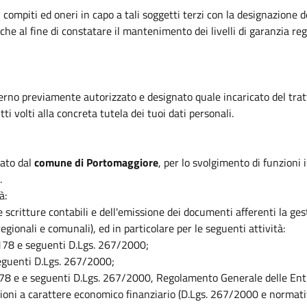
 compiti ed oneri in capo a tali soggetti terzi con la designazione d
che al fine di constatare il mantenimento dei livelli di garanzia reg
nterno previamente autorizzato e designato quale incaricato del tra
i volti alla concreta tutela dei tuoi dati personali.
uato dal
comune di Portomaggiore
, per lo svolgimento di funzioni 
.
à:
e scritture contabili e dell'emissione dei documenti afferenti la ges
egionali e comunali), ed in particolare per le seguenti attività:
 178 e seguenti D.Lgs. 267/2000;
seguenti D.Lgs. 267/2000;
tt. 178 e e seguenti D.Lgs. 267/2000, Regolamento Generale delle E
azioni a carattere economico finanziario (D.Lgs. 267/2000 e normativ