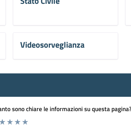
Stato Civile
Videosorveglianza
nto sono chiare le informazioni su questa pagina
 da 1 a 5 stelle la pagina
ta 1 stelle su 5
Valuta 2 stelle su 5
Valuta 3 stelle su 5
Valuta 4 stelle su 5
Valuta 5 stelle su 5