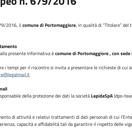
opeo n. 679/2016
679/2016, il
comune di Portomaggiore
, in qualità di “Titolare” de
attamento
i alla presente Informativa è
comune di Portomaggiore , con sede i
rre i tempi per il riscontro si invita a presentare le richieste di cu
e@legalmail.it
nali
ponsabile della protezione dei dati la società
LepidaSpA
(dpo-team
mento di attività e relativi trattamenti di dati personali di cui l'En
erienza, capacità e affidabilità tali da garantire il rispetto delle vi