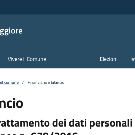
ggiore
Vivere il Comune
Elezioni
Is
 del comune
/
Finanziario e bilancio
ancio
ttamento dei dati personali a