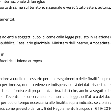
to internazionale di famiglia;
asporto di salme sul territorio nazionale e verso Stato esteri, autor
tamento).
e ad enti e soggetti pubblici come dalla legge previsto in relazione
pubblica, Casellario giudiziale, Ministero dell'Interno, Ambasciate e 
 UE
 fuori dell'Unione europea.
riore a quello necessario per il perseguimento delle finalità sopra
 pertinenza, non eccedenza e indispensabilità dei dati rispetto al ra
che Lei fornisce di propria iniziativa. I dati che, anche a seguito de
 per l'eventuale conservazione, a norma di legge, dell'atto o del do
periodo di tempo necessario alle finalità sopra indicate, se ciò si r
istici, come previsto dall'art. 5 del Regolamento Europeo n. 679/201