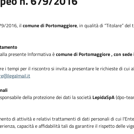
opeo n. 679/2016
679/2016, il
comune di Portomaggiore
, in qualità di “Titolare” de
attamento
i alla presente Informativa è
comune di Portomaggiore , con sede i
rre i tempi per il riscontro si invita a presentare le richieste di cu
e@legalmail.it
nali
ponsabile della protezione dei dati la società
LepidaSpA
(dpo-team
mento di attività e relativi trattamenti di dati personali di cui l'En
erienza, capacità e affidabilità tali da garantire il rispetto delle vi