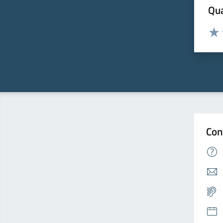
Qua
Valuta
Valu
Con