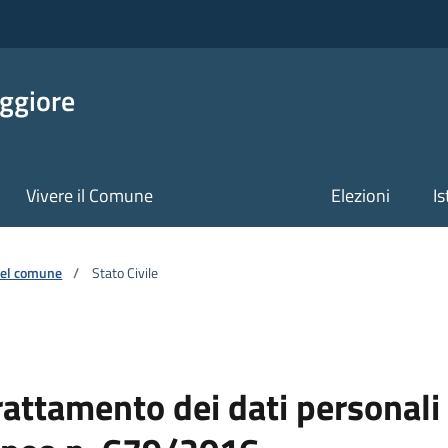
ggiore
Vivere il Comune
Elezioni
Is
 del comune
/
Stato Civile
ttamento dei dati personali a