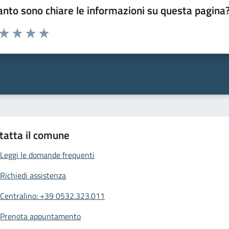
nto sono chiare le informazioni su questa pagina
 da 1 a 5 stelle la pagina
ta 1 stelle su 5
Valuta 2 stelle su 5
Valuta 3 stelle su 5
Valuta 4 stelle su 5
Valuta 5 stelle su 5
tatta il comune
Leggi le domande frequenti
Richiedi assistenza
Centralino: +39 0532.323.011
Prenota appuntamento