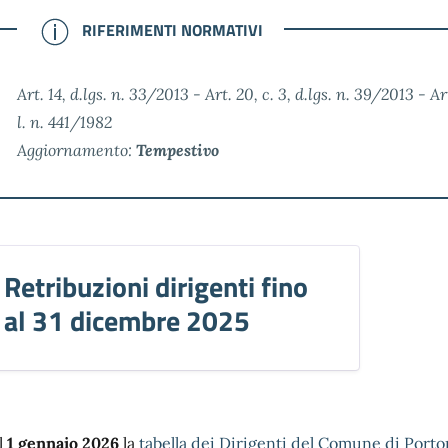
NOTE
RIFERIMENTI NORMATIVI
Art. 14, d.lgs. n. 33/2013 - Art. 20, c. 3, d.lgs. n. 39/2013 - Art
l. n. 441/1982
Aggiornamento:
Tempestivo
Retribuzioni dirigenti fino
al 31 dicembre 2025
l
1 gennaio 2026
la
tabella dei Dirigenti del Comune di Port