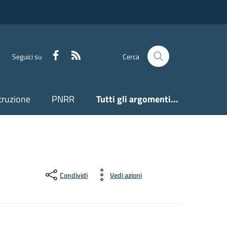
Facebook
Feed RSS
Seguici su
Cerca
truzione
PNRR
Tutti gli argomenti...
Condividi
Vedi azioni