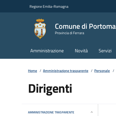
Vai ai contenuti
Vai al footer
Regione Emilia-Romagna
Comune di Portoma
Provincia di Ferrara
Amministrazione
Novità
Servizi
Home
/
Amministrazione trasparente
/
Personale
/
Dirigenti
AMMINISTRAZIONE TRASPARENTE