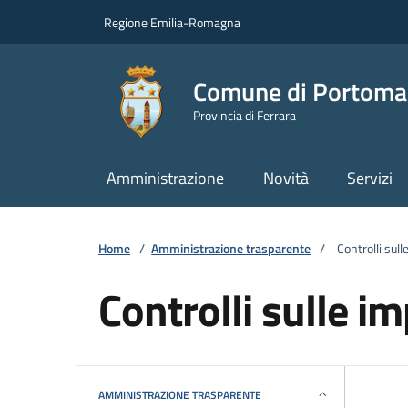
Vai ai contenuti
Vai al footer
Regione Emilia-Romagna
Comune di Portoma
Provincia di Ferrara
Amministrazione
Novità
Servizi
Home
/
Amministrazione trasparente
/
Controlli sull
Controlli sulle i
AMMINISTRAZIONE TRASPARENTE