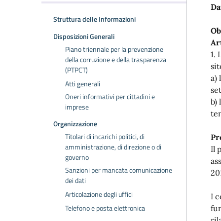
Da
Struttura delle Informazioni
Ob
Disposizioni Generali
Ar
Piano triennale per la prevenzione
1.
della corruzione e della trasparenza
si
(PTPCT)
a)
Atti generali
se
Oneri informativi per cittadini e
b)
imprese
te
Organizzazione
Titolari di incarichi politici, di
Pr
amministrazione, di direzione o di
Il
governo
as
Sanzioni per mancata comunicazione
201
dei dati
Articolazione degli uffici
I c
Telefono e posta elettronica
fu
ril