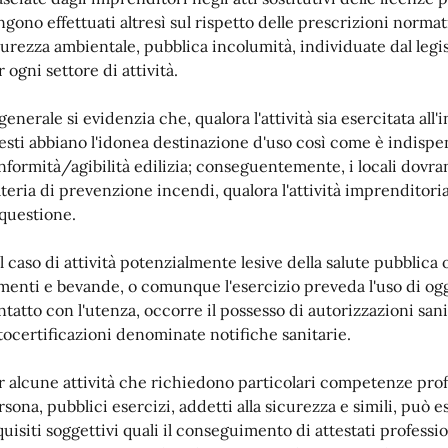
ngono effettuati altresì sul rispetto delle prescrizioni normat
curezza ambientale, pubblica incolumità, individuate dal legis
 ogni settore di attività.
 generale si evidenzia che, qualora l'attività sia esercitata al
esti abbiano l'idonea destinazione d'uso così come è indispen
nformità/agibilità edilizia; conseguentemente, i locali dovra
teria di prevenzione incendi, qualora l'attività imprenditorial
 questione.
l caso di attività potenzialmente lesive della salute pubblica 
imenti e bevande, o comunque l'esercizio preveda l'uso di og
ntatto con l'utenza, occorre il possesso di autorizzazioni sani
tocertificazioni denominate notifiche sanitarie.
r alcune attività che richiedono particolari competenze profess
rsona, pubblici esercizi, addetti alla sicurezza e simili, può e
uisiti soggettivi quali il conseguimento di attestati profession