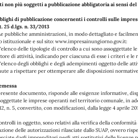
ti non più soggetti a pubblicazione abbligatoria ai sensi de
blighi di pubblicazione concernenti i controlli sulle impre
t. 25 d.lgs. n. 33/2013
 Le pubbliche amministrazioni, in modo dettagliato e facilme
to istituzionale e sul sito: www.impresainungiorno.gov.it:
 l'elenco delle tipologie di controllo a cui sono assoggettate 
ttore di attività, indicando per ciascuna di esse i criteri e le
 l'elenco degli obblighi e degli adempimenti oggetto delle att
nute a rispettare per ottemperare alle disposizioni normative
emessa
 presente documento, risponde alle esigenze informative, disp
soggettate le imprese operanti nel territorio comunale, in ader
2, n. 5, convertito, con modificazioni, dalla legge 4 aprile 201
ontrolli in oggetto, sono relativi alla verifica della conformit
nzione delle autorizzazioni rilasciate dallo SUAP, ovvero risp
asciate dagli imprenditori negli atti sostitutivi delle licenze per