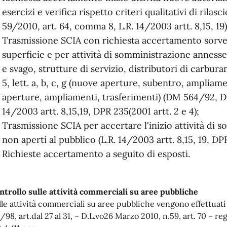
esercizi e verifica rispetto criteri qualitativi di rilas
59/2010, art. 64, comma 8, L.R. 14/2003 artt. 8,15, 19)
Trasmissione SCIA con richiesta accertamento sorveg
superficie e per attività di somministrazione annesse 
e svago, strutture di servizio, distributori di carbura
5, lett. a, b, c, g (nuove aperture, subentro, amplia
aperture, ampliamenti, trasferimenti) (DM 564/92, D.
14/2003 artt. 8,15,19, DPR 235(2001 artt. 2 e 4);
Trasmissione SCIA per accertare l'inizio attività di s
non aperti al pubblico (L.R. 14/2003 artt. 8,15, 19, D
Richieste accertamento a seguito di esposti.
ntrollo sulle attività commerciali su aree pubbliche
lle attività commerciali su aree pubbliche vengono effettuati i
/98, art.dal 27 al 31, – D.L.vo26 Marzo 2010, n.59, art. 70 – re