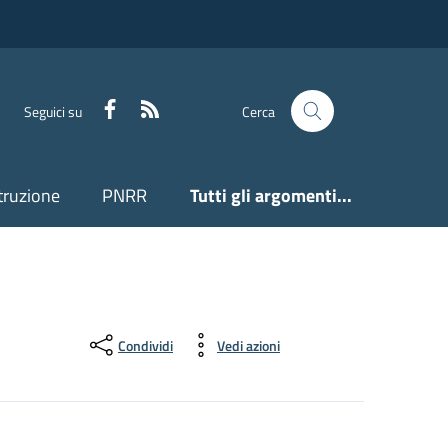
Facebook
Feed RSS
Seguici su
Cerca
truzione
PNRR
Tutti gli argomenti...
Condividi
Vedi azioni