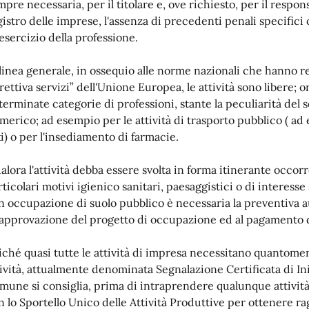
mpre necessaria, per il titolare e, ove richiesto, per il respon
gistro delle imprese, l'assenza di precedenti penali specifici 
'esercizio della professione.
 linea generale, in ossequio alle norme nazionali che hanno r
rettiva servizi” dell'Unione Europea, le attività sono libere; o
terminate categorie di professioni, stante la peculiarità del 
merico; ad esempio per le attività di trasporto pubblico ( a
xi) o per l'insediamento di farmacie.
alora l'attività debba essere svolta in forma itinerante occor
rticolari motivi igienico sanitari, paesaggistici o di interesse
n occupazione di suolo pubblico è necessaria la preventiva 
l'approvazione del progetto di occupazione ed al pagamento de
iché quasi tutte le attività di impresa necessitano quantomen
tività, attualmente denominata Segnalazione Certificata di Iniz
mune si consiglia, prima di intraprendere qualunque attivit
n lo Sportello Unico delle Attività Produttive per ottenere rag