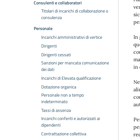
Consulenti e collaboratori
ve
Titolari di incarichi di collaborazione o
si
consulenza
per
Personale
Incarichi amministrativi di vertice
In
qu
Dirigenti
co
Dirigenti cessati
ma
Sanzioni per mancata comunicazione
in
dei dati
Incarichi di Elevata qualificazione
Ne
Dotazione organica
al
Personale non a tempo
co
indeterminato
au
Tassi di assenza
Incarichi conferiti e autorizzati ai
Pe
dipendenti
pe
Contrattazione collettiva
req