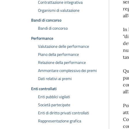
se
Contrattazione integrativa
re
Organismi di valutazione
all
Bandi di concorso
Bandi di concorso
In
“di
Performance
de
Valutazione delle performance
nu
Piano della performance
ta
Relazione della performance
Ammontare complessivo dei premi
Qu
pa
Dati relativi ai premi
co
Enti controllati
al
Enti pubblici vigilati
Società partecipate
Po
at
Enti di diritto privati controllati
Co
Rappresentazione grafica
co