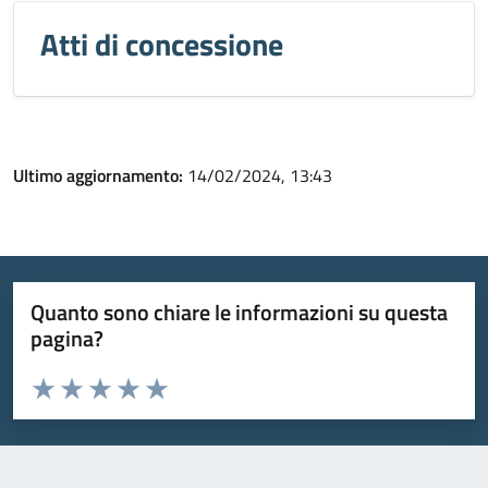
Atti di concessione
Ultimo aggiornamento:
14/02/2024, 13:43
Quanto sono chiare le informazioni su questa
pagina?
Valuta da 1 a 5 stelle la pagina
Valuta 1 stelle su 5
Valuta 2 stelle su 5
Valuta 3 stelle su 5
Valuta 4 stelle su 5
Valuta 5 stelle su 5