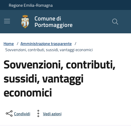
Vai ai contenuti
Vai al footer
Regione Emilia-Romagna
Comune di
Portomaggiore
Home
/
Amministrazione trasparente
/
Sovvenzioni, contributi, sussidi, vantaggi economici
Sovvenzioni, contributi,
sussidi, vantaggi
economici
Condividi
Vedi azioni