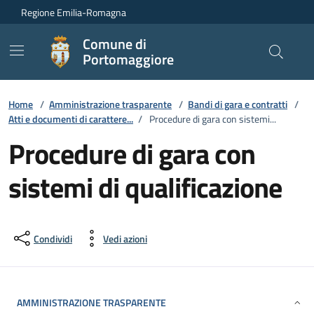
Vai ai contenuti
Vai al footer
Regione Emilia-Romagna
Comune di
Portomaggiore
Home
/
Amministrazione trasparente
/
Bandi di gara e contratti
/
Atti e documenti di carattere...
/
Procedure di gara con sistemi...
Procedure di gara con
sistemi di qualificazione
Condividi
Vedi azioni
AMMINISTRAZIONE TRASPARENTE