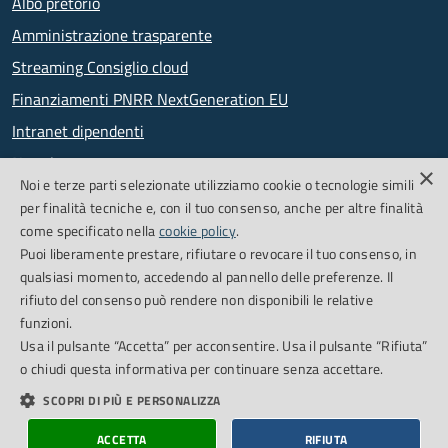
Albo pretorio
Amministrazione trasparente
Streaming Consiglio cloud
Finanziamenti PNRR NextGeneration EU
Intranet dipendenti
Newsletter
×
Noi e terze parti selezionate utilizziamo cookie o tecnologie simili
PagoPA
per finalità tecniche e, con il tuo consenso, anche per altre finalità
come specificato nella
cookie policy
.
Puoi liberamente prestare, rifiutare o revocare il tuo consenso, in
SEGUICI SU
qualsiasi momento, accedendo al pannello delle preferenze. Il
rifiuto del consenso può rendere non disponibili le relative
Facebook
Feed RSS
funzioni.
Usa il pulsante “Accetta” per acconsentire. Usa il pulsante “Rifiuta”
o chiudi questa informativa per continuare senza accettare.
Cookie Policy
Credits
SCOPRI DI PIÙ E PERSONALIZZA
Dichiarazione di accessibilità
Obiettivi accessibilità
ACCETTA
RIFIUTA